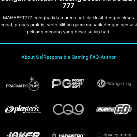
777
MAHABET777 menghadirkan arena bet eksklusif dengan akses
cepat, proses praktis, serta pilihan game menarik dengan sensasi
peluang menang yang besar setiap hari.
About Us
|
Responsible Gaming
|
FAQ
|
Author